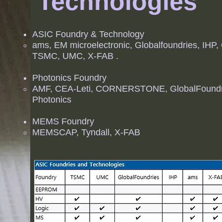
Technologies
ASIC Foundry & Technology
ams, EM microelectronic, Globalfoundries, IHP,
TSMC, UMC, X-FAB .
Photonics
F
oundry
AMF, CEA-Leti, CORNERSTONE, GlobalFoundrie
Photonics
MEMS F
oundry
MEMSCAP, Tyndall, X-FAB