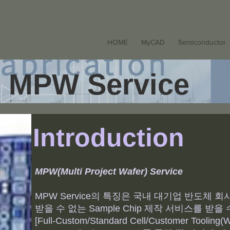
HOME
MyCAD
Semiconductor
MPW Service
Introduction
MPW(Multi Project Wafer) Service
MPW Service의 특징은 국내 대기업 반도체 
받을 수 없는 Sample Chip 제작 서비스를 받을
[Full-Custom/Standard Cell/Customer Tooling(